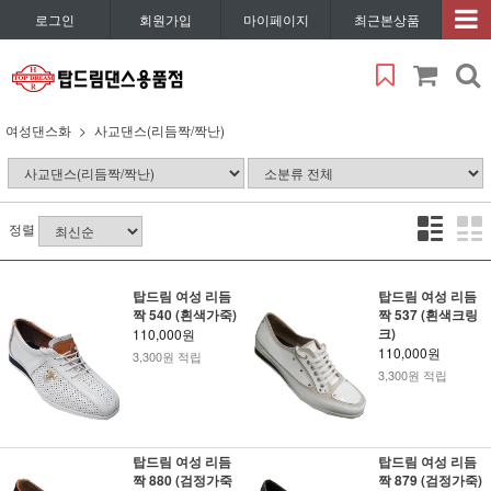
로그인
회원가입
마이페이지
최근본상품
여성댄스화
사교댄스(리듬짝/짝난)
정렬
탑드림 여성 리듬
탑드림 여성 리듬
짝 540 (흰색가죽)
짝 537 (흰색크링
크)
110,000원
110,000원
3,300원 적립
3,300원 적립
탑드림 여성 리듬
탑드림 여성 리듬
짝 880 (검정가죽
짝 879 (검정가죽)