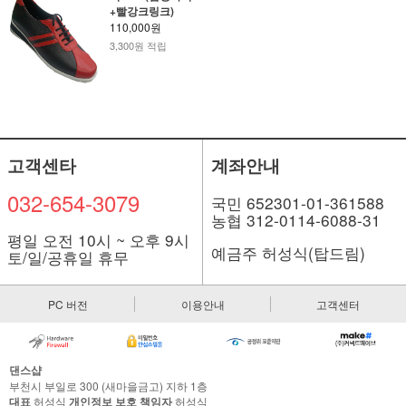
+빨강크링크)
110,000원
3,300원 적립
고객센타
계좌안내
032-654-3079
국민 652301-01-361588
농협 312-0114-6088-31
평일 오전 10시 ~ 오후 9시
예금주 허성식(탑드림)
토/일/공휴일 휴무
PC 버전
이용안내
고객센터
댄스샵
부천시 부일로 300 (새마을금고) 지하 1층
대표
허성식
개인정보 보호 책임자
허성식