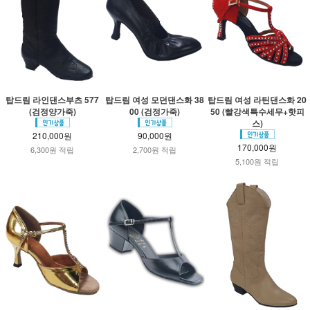
탑드림 라인댄스부츠 577
탑드림 여성 모던댄스화 38
탑드림 여성 라틴댄스화 20
(검정양가죽)
00 (검정가죽)
50 (빨강색특수세무+핫피
스)
210,000원
90,000원
170,000원
6,300원 적립
2,700원 적립
5,100원 적립