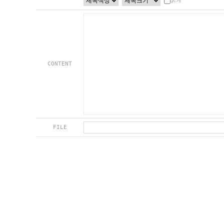
굵게
CONTENT
FILE