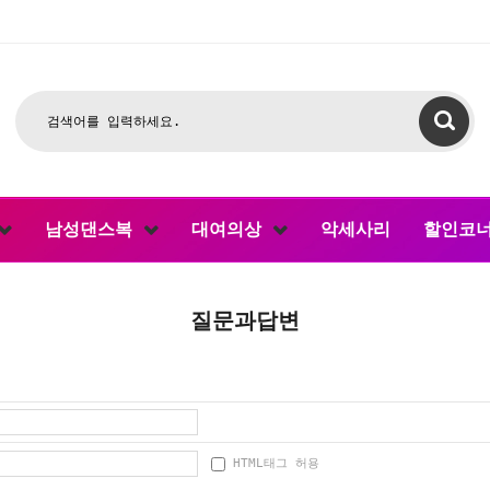
남성댄스복
대여의상
악세사리
할인코
질문과답변
HTML태그 허용