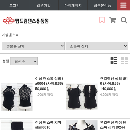
로그인
회원가입
마이페이지
최근본상품
여성댄스복
정렬
여성 댄스복 상의 t
연컬렉션 상의 t61
a0004 (사이즈66)
0 (사이즈66)
50,000원
140,000원
1,500원 적립
4,200원 적립
여성 댄스복 치마
연컬렉션 여성 댄
skm0010
스복 상의 t0244