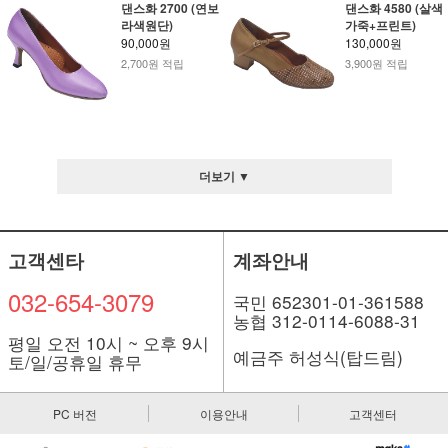
댄스화 2700 (연보
댄스화 4580 (살색
라색원단)
가죽+프린트)
90,000원
130,000원
2,700원 적립
3,900원 적립
더보기 ▼
고객센타
계좌안내
032-654-3079
국민 652301-01-361588
농협 312-0114-6088-31
평일 오전 10시 ~ 오후 9시
예금주 허성식(탑드림)
토/일/공휴일 휴무
PC 버전
이용안내
고객센터