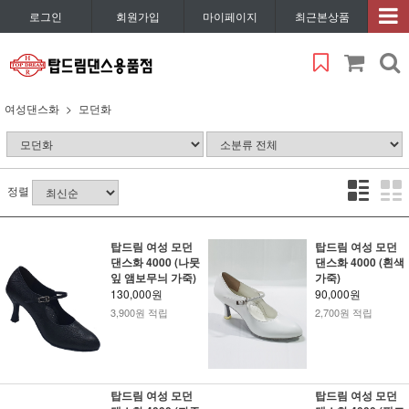
로그인
회원가입
마이페이지
최근본상품
여성댄스화
모던화
정렬
탑드림 여성 모던
탑드림 여성 모던
댄스화 4000 (나뭇
댄스화 4000 (흰색
잎 앰보무늬 가죽)
가죽)
130,000원
90,000원
3,900원 적립
2,700원 적립
탑드림 여성 모던
탑드림 여성 모던