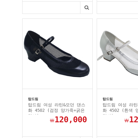
탑드림
탑드림
탑드림 여성 라틴&모던 댄스
탑드림 여성 라틴
화 4502 (검정 양가죽+굵은
화 4502 (흰색
망사)
망사)
120,000
1
￦
￦