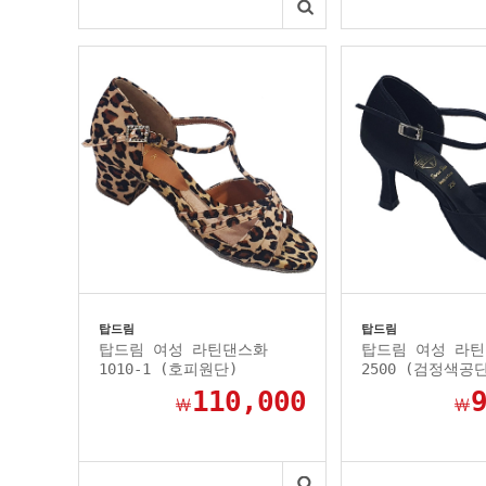
탑드림
탑드림
탑드림 여성 라틴댄스화
탑드림 여성 라
1010-1 (호피원단)
2500 (검정색공
110,000
￦
￦