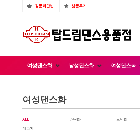
질문과답변
상품후기
여성댄스화
남성댄스화
여성댄스복
여성댄스화
ALL
라틴화
모던화
재즈화