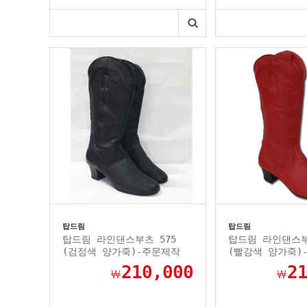
탑드림
탑드림
탑드림 라인댄스부츠 575
탑드림 라인댄스부
(검정색 양가죽)-주문제작
(빨강색 양가죽)
210,000
2
￦
￦