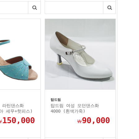
탑드림
 라틴댄스화
탑드림 여성 모던댄스화
쿠아 세무+핫피스)
4000 (흰색가죽)
150,000
90,000
￦
￦