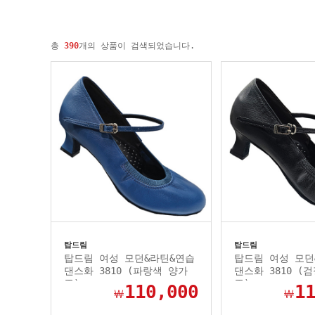
총
390
개의 상품이 검색되었습니다.
탑드림
탑드림
탑드림 여성 모던&라틴&연습
탑드림 여성 모던
댄스화 3810 (파랑색 양가
댄스화 3810 (
죽)
죽)
110,000
1
￦
￦