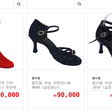
탑드림
탑드림
츠 575
탑드림 여성 라틴댄스화
탑드림 여성
스)-주문제
4600 (검정원단)
2910 (검
문제작
00,000
90,000
￦