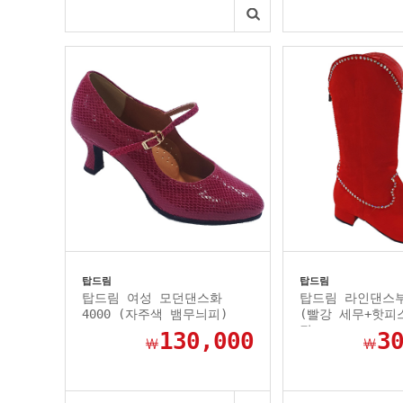
탑드림
탑드림
탑드림 여성 모던댄스화
탑드림 라인댄스부
4000 (자주색 뱀무늬피)
(빨강 세무+핫피
작
130,000
3
￦
￦