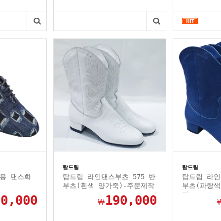
탑드림
탑드림
용 댄스화
탑드림 라인댄스부츠 575 반
탑드림 라인
부츠(흰색 양가죽)-주문제작
부츠(파랑색
작
30,000
190,000
￦