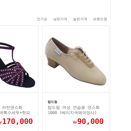
인기순
낮은가격
높은가격
브랜드명
탑드림
 라틴댄스화
탑드림 여성 연습용 댄스화
보라색특수세무+핫피
1000 (베이지색에어망사)
170,000
90,000
￦
￦