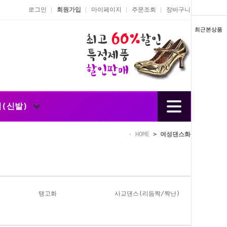
로그인
회원가입
마이페이지
주문조회
장바구니
최근본상품
너(신발)
HOME
>
여성댄스화
탱고화
사교댄스(리듬짝/짝난)