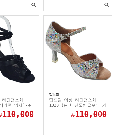
탑드림
 라틴댄스화
탑드림 여성 라틴댄스화
정색가죽+망사)-주
1020 (은색 잔물방울무늬 가
죽)
110,000
110,000
￦
￦