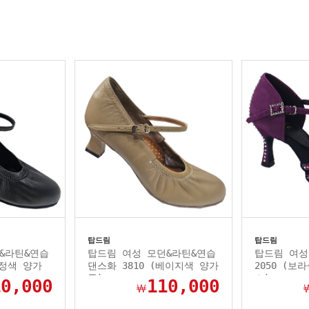
탑드림
탑드림
&라틴&연습
탑드림 여성 모던&라틴&연습
탑드림 여성
검정색 양가
댄스화 3810 (베이지색 양가
2050 (
죽)
스)
10,000
110,000
￦