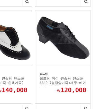
탑드림
 연습용 댄스화
탑드림 여성 연습용 댄스화
정가죽+흰색가죽)
6640 (검정양가죽+세무+에어
망사...
140,000
120,000
￦
￦