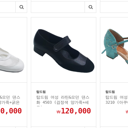
탑드림
탑드림
&모던 댄스
탑드림 여성 라틴&모던 댄스
탑드림 여성
 양가죽+굵은
화 4503 (검정색 양가죽+세
3210 (아
무)
20,000
120,000
￦