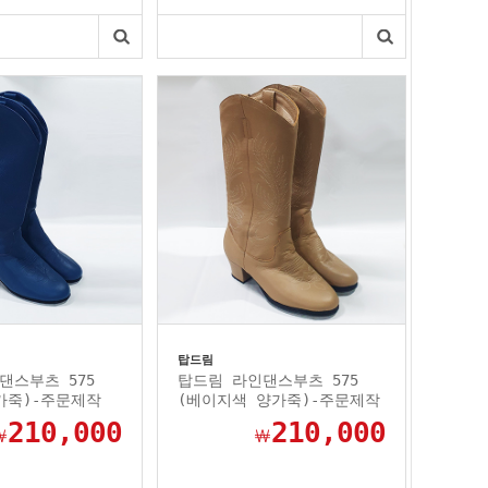
탑드림
댄스부츠 575
탑드림 라인댄스부츠 575
가죽)-주문제작
(베이지색 양가죽)-주문제작
210,000
210,000
￦
￦