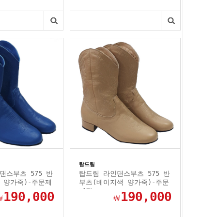
탑드림
댄스부츠 575 반
탑드림 라인댄스부츠 575 반
 양가죽)-주문제
부츠(베이지색 양가죽)-주문
제작
190,000
190,000
￦
￦