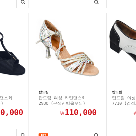
탑드림
탑드림
틴댄스화
탑드림 여성 라틴댄스화
탑드림 여성
단)
2930 (은색잔방울무늬)
7710 (검
90,000
110,000
￦