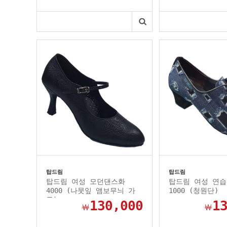
탑드림
탑드림
탑드림 여성 모던댄스화
탑드림 여성 연습
4000 (나뭇잎 앰보무늬 가
1000 (청원단)
죽)
130,000
1
￦
￦