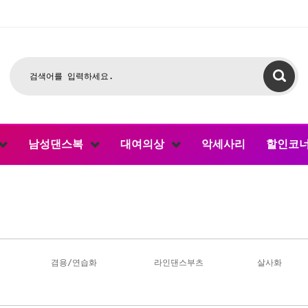
남성댄스복
대여의상
악세사리
할인코
겸용/연습화
라인댄스부츠
살사화