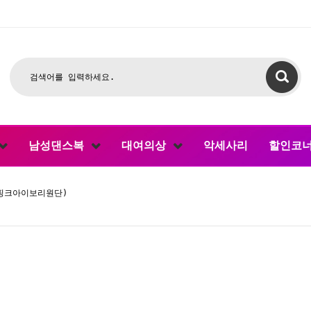
남성댄스복
대여의상
악세사리
할인코
(핑크아이보리원단)