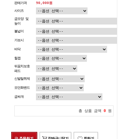
판매가격
90,000
원
사이즈
굽모양 및
높이
볼넓이
가보시
바닥
힐캡
뒤꿈치보호
패드
신발탈취제
모던화밴드
굽싸개
총 상품 금액
0
원