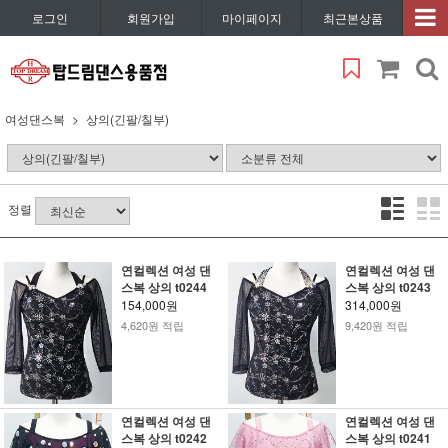
로그인
회원가입
마이페이지
최근본상품
여성댄스복
상의(긴팔/칠부)
정렬
연컬렉션 여성 댄
연컬렉션 여성 댄
스복 상의 t0244
스복 상의 t0243
154,000원
314,000원
4,620원 적립
9,420원 적립
연컬렉션 여성 댄
연컬렉션 여성 댄
스복 상의 t0242
스복 상의 t0241