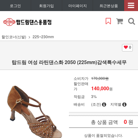
로그인
회원가입
마이페이지
최근본상품
할인코너(신발)
225~230mm
0
탑드림 여성 라틴댄스화 2050 (225mm)감색특수세무
소비자가
170,000원
할인판매
140,000
가
원
적립금
3%
배송비
(조건)
지역별
0
원
총 상품 금액
상품이 품절되었습니다.